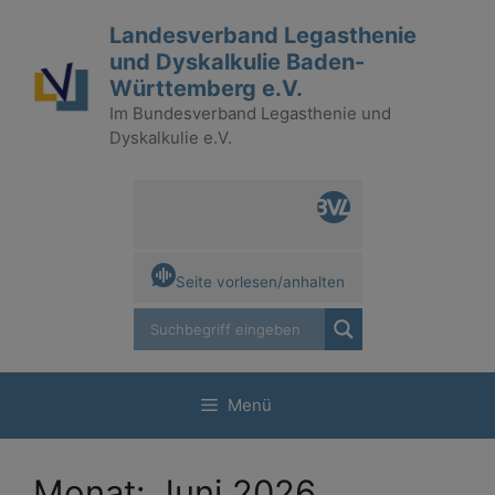
Zum
Landesverband Legasthenie
Inhalt
und Dyskalkulie Baden-
springen
Württemberg e.V.
Im Bundesverband Legasthenie und
Dyskalkulie e.V.
Seite vorlesen/anhalten
Menü
Monat:
Juni 2026