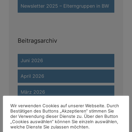
Newsletter 2025 – Elterngruppen in BW
Beitragsarchiv
Juni 2026
April 2026
März 2026
Wir verwenden Cookies auf unserer Webseite. Durch
Februar 2026
Bestätigen des Buttons „Akzeptieren“ stimmen Sie
der Verwendung dieser Dienste zu. Über den Button
„Cookies auswählen“ können Sie einzeln auswählen,
Januar 2026
welche Dienste Sie zulassen möchten.