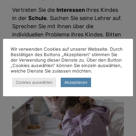
Vertreten Sie die
Interessen
Ihres Kindes
in der
Schule
. Suchen Sie seine Lehrer auf.
Sprechen Sie mit ihnen über die
individuellen Probleme ihres Kindes. Bitten
Sie um Verständnis und um eine
Wir verwenden Cookies auf unserer Webseite. Durch
angemessene Berücksichtigung seiner
Bestätigen des Buttons „Akzeptieren“ stimmen Sie
Problematik.
der Verwendung dieser Dienste zu. Über den Button
„Cookies auswählen“ können Sie einzeln auswählen,
welche Dienste Sie zulassen möchten.
Cookies auswählen
Akzeptieren