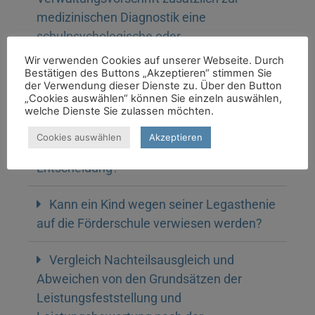
medizinischen Diagnostik eine
schulpsychologische oder
sonderpädagogische Diagnostik
Wir verwenden Cookies auf unserer Webseite. Durch
Bestätigen des Buttons „Akzeptieren“ stimmen Sie
erforderlich?
der Verwendung dieser Dienste zu. Über den Button
„Cookies auswählen“ können Sie einzeln auswählen,
Unser Kind hat in der ersten Klasse kaum
welche Dienste Sie zulassen möchten.
lesen gelernt. Nun soll es das Schuljahr
Cookies auswählen
Akzeptieren
(freiwillig) wiederholen. Ist das die richtige
Entscheidung?
Kann ein Kind wegen seiner Legasthenie
auf die Förderschule verwiesen werden?
Vergleich Nachteilsausgleich und
Abweichen von den Grundsätzen der
Leistungsfeststellung und