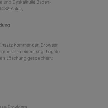
e und Dyskalkulie Baden-
73432 Aalen,
ndung
Einsatz kommenden Browser
mporär in einem sog. Logfile
ten Löschung gespeichert:
ss-Providers.