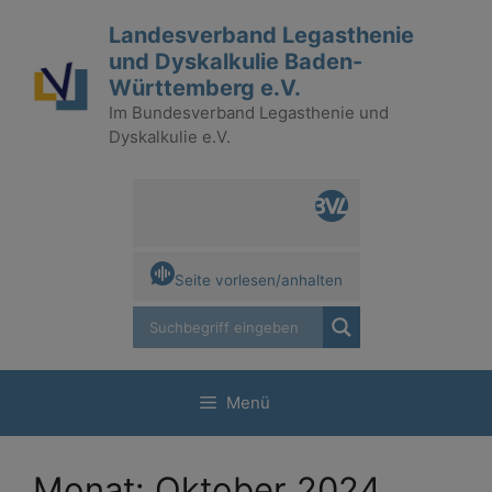
Zum
Landesverband Legasthenie
Inhalt
und Dyskalkulie Baden-
springen
Württemberg e.V.
Im Bundesverband Legasthenie und
Dyskalkulie e.V.
Seite vorlesen/anhalten
Menü
Monat:
Oktober 2024