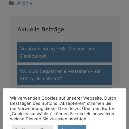
Kategorien
Archiv
Aktuelle Beiträge
Verabschiedung – Mit Respekt und
Dankbarkeit
02.10.26 Legasthenie verstehen – als
Eltern, als Lehrkraft
13.10.26 Vortrag Schwäbisch Hall
Wir verwenden Cookies auf unserer Webseite. Durch
Bestätigen des Buttons „Akzeptieren“ stimmen Sie
der Verwendung dieser Dienste zu. Über den Button
13.-15.11.26 Familienwochenende 2026
„Cookies auswählen“ können Sie einzeln auswählen,
welche Dienste Sie zulassen möchten.
Newsletter 2025 – Elterngruppen in BW