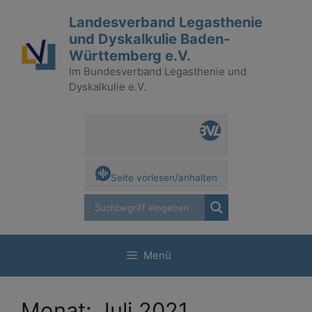
Zum
Landesverband Legasthenie
Inhalt
und Dyskalkulie Baden-
springen
Württemberg e.V.
Im Bundesverband Legasthenie und
Dyskalkulie e.V.
Seite vorlesen/anhalten
Menü
Monat:
Juli 2021