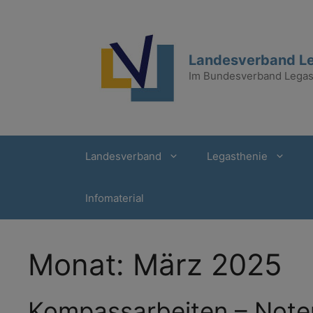
Zum
Inhalt
springen
Landesverband Le
Im Bundesverband Legast
Landesverband
Legasthenie
Infomaterial
Monat:
März 2025
Kompassarbeiten – Note