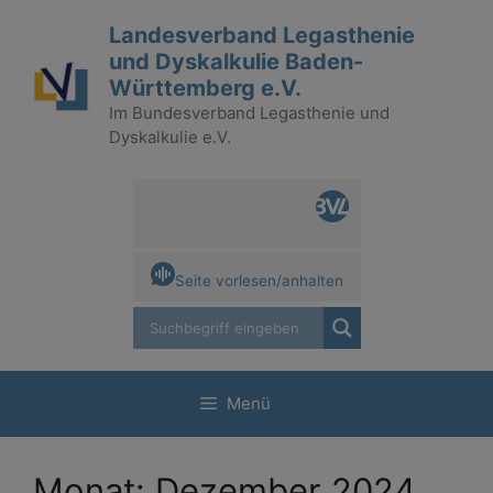
Zum
Landesverband Legasthenie
Inhalt
und Dyskalkulie Baden-
springen
Württemberg e.V.
Im Bundesverband Legasthenie und
Dyskalkulie e.V.
Seite vorlesen/anhalten
Menü
Monat:
Dezember 2024