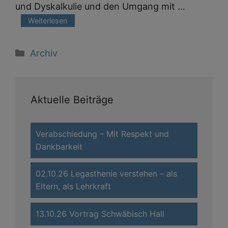
und Dyskalkulie und den Umgang mit …
Weiterlesen
Kategorien
Archiv
Aktuelle Beiträge
Verabschiedung – Mit Respekt und
Dankbarkeit
02.10.26 Legasthenie verstehen – als
Eltern, als Lehrkraft
13.10.26 Vortrag Schwäbisch Hall