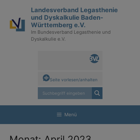
Zum
Landesverband Legasthenie
Inhalt
und Dyskalkulie Baden-
springen
Württemberg e.V.
Im Bundesverband Legasthenie und
Dyskalkulie e.V.
Seite vorlesen/anhalten
Menü
Monat:
April 2023