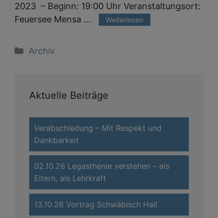
2023 – Beginn: 19:00 Uhr Veranstaltungsort:
Feuersee Mensa …
Weiterlesen
Kategorien
Archiv
Aktuelle Beiträge
Verabschiedung – Mit Respekt und
Dankbarkeit
02.10.26 Legasthenie verstehen – als
Eltern, als Lehrkraft
13.10.26 Vortrag Schwäbisch Hall