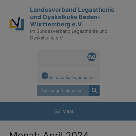
Zum
Landesverband Legasthenie
Inhalt
und Dyskalkulie Baden-
springen
Württemberg e.V.
Im Bundesverband Legasthenie und
Dyskalkulie e.V.
Seite vorlesen/anhalten
Menü
Monat:
April 2024