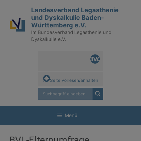
Zum
Landesverband Legasthenie
Inhalt
und Dyskalkulie Baden-
springen
Württemberg e.V.
Im Bundesverband Legasthenie und
Dyskalkulie e.V.
Seite vorlesen/anhalten
Menü
BVL-Elternumfrage