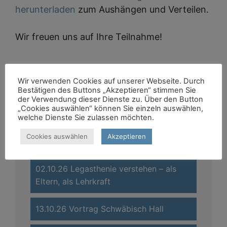
herunterladen
zum Aushängen und Verteilen.
Wir freuen uns auf Ihre Teilnahme!
Wir verwenden Cookies auf unserer Webseite. Durch
Bestätigen des Buttons „Akzeptieren“ stimmen Sie
Aktuelle Beiträge
der Verwendung dieser Dienste zu. Über den Button
„Cookies auswählen“ können Sie einzeln auswählen,
welche Dienste Sie zulassen möchten.
Verabschiedung – Mit Respekt und
Cookies auswählen
Akzeptieren
Dankbarkeit
02.10.26 Legasthenie verstehen – als
Eltern, als Lehrkraft
13.10.26 Vortrag Schwäbisch Hall