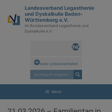
Zum
Landesverband Legasthenie
Inhalt
und Dyskalkulie Baden-
springen
Württemberg e.V.
Im Bundesverband Legasthenie und
Dyskalkulie e.V.
Seite vorlesen/anhalten
Menü
21.03.2026 – Familientag in