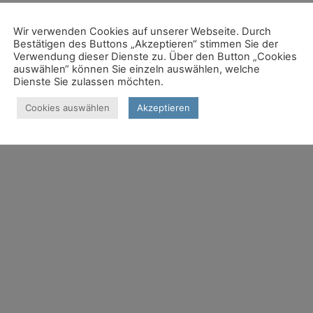
t Team- und Schulentwicklungsprozesse.
Wir verwenden Cookies auf unserer Webseite. Durch
Bestätigen des Buttons „Akzeptieren“ stimmen Sie der
yskalkulie Baden-Württemberg e.V.,
Verwendung dieser Dienste zu. Über den Button „Cookies
 Gemeinschaftsschule Innenstadt Ludwigsburg
auswählen“ können Sie einzeln auswählen, welche
Dienste Sie zulassen möchten.
rngruppe.lb@web.de
Cookies auswählen
Akzeptieren
erladen
und aushängen oder verteilen.