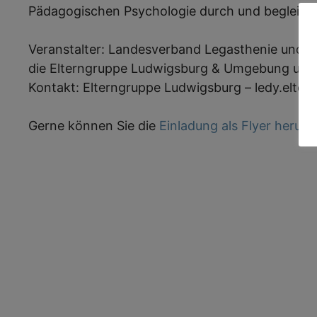
Pädagogischen Psychologie durch und begleite
Veranstalter: Landesverband Legasthenie und D
die Elterngruppe Ludwigsburg & Umgebung und
Kontakt: Elterngruppe Ludwigsburg – ledy.elte
Gerne können Sie die
Einladung als Flyer herunt