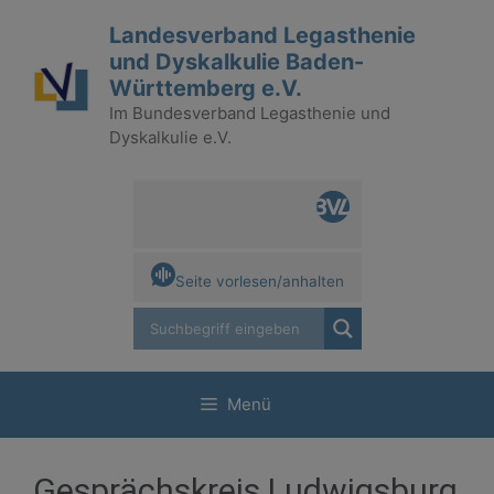
Zum
Landesverband Legasthenie
Inhalt
und Dyskalkulie Baden-
springen
Württemberg e.V.
Im Bundesverband Legasthenie und
Dyskalkulie e.V.
Seite vorlesen/anhalten
Menü
Gesprächskreis Ludwigsburg