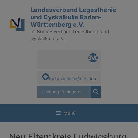
Zum
Landesverband Legasthenie
Inhalt
und Dyskalkulie Baden-
springen
Württemberg e.V.
Im Bundesverband Legasthenie und
Dyskalkulie e.V.
Seite vorlesen/anhalten
Menü
Neu Elternkreis Ludwigsburg,